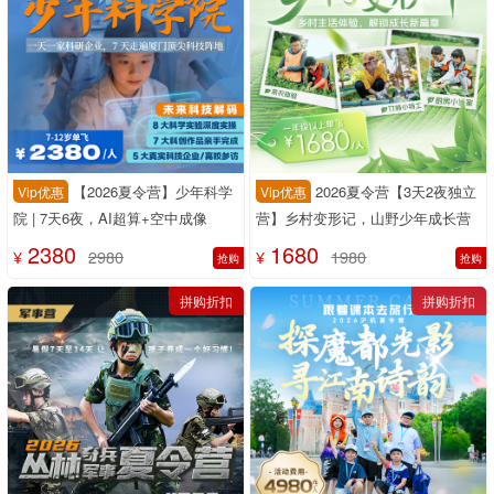
玖成万豪 /蒙星酒店
备注：如遇满房换同等级酒店
—— end ——
推荐产品
拼购折扣
拼购折扣
【2026夏令营】少年科学
2026夏令营【3天2夜独立
Vip优惠
Vip优惠
院 | 7天6夜，AI超算+空中成像
营】乡村变形记，山野少年成长营