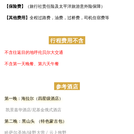
【全程包车费】
参考车型：
suv越野车：哈弗H6 / 丰田rav4 / 东风580 / 尼桑奇峻等
【全程住宿费】
全程包含5晚住宿
【全程门票费】
（额尔古纳湿地、敖鲁古雅、骑马、访俄户、访牧
户等）
【马匹及装备费】
1小时骑马时间（活动所需马匹均做过严格检疫，
以及提供骑马装备）
【保险费】
（旅行社责任险及太平洋旅游意外险保障）
【其他费用】
全程过路费，油费，过桥费，司机住宿费等
行程费用不含
不含往返目的地呼伦贝尔大交通