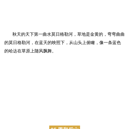
04 莫日格勒河
秋天的天下第一曲水莫日格勒河，草地是金黄的，弯弯曲曲
的莫日格勒河，在蓝天的映照下，从山头上俯瞰，像一条蓝色
的哈达在草原上随风飘舞。