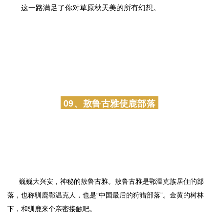
X
904与国道331在黑山头镇汇合，这是中俄的边防公路，也
号称国内醉美边境线，秋季的边防卡线，草原的母亲河额尔古
纳河在边防公路边静静地流淌着，这也是中俄界河，这一路我
们边走边停，吹一吹来自西伯利亚的秋风，草原草垛、界河远
山、羊群马群、天高云淡……
这一路满足了你对草原秋天美的所有幻想。