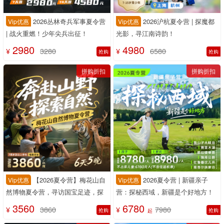
+DNA实验——从“看见科学”到“成为
2380
1680
¥
2980
¥
1980
抢购
抢购
科学家”
拼购折扣
拼购折扣
2026丛林奇兵军事夏令营
2026沪杭夏令营 | 探魔都
Vip优惠
Vip优惠
| 战火重燃！少年尖兵出征！
光影，寻江南诗韵！
2980
4980
¥
3280
¥
6580
抢购
抢购
拼购折扣
拼购折扣