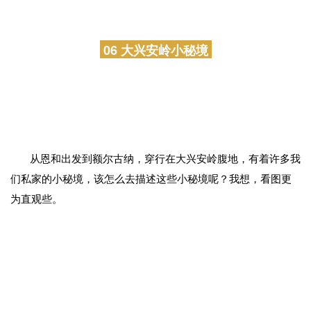
草垛麦垛、小镇上的木刻楞、沿着镇边流淌的哈乌尔河……
这里极为丰富的层次感，不管是清晨的晨雾，还是午后的秋
光，亦或夜晚的满天星辰，秋天在这里被展现的淋漓尽致。
06 大兴安岭小秘境