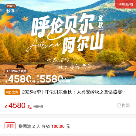
拼购折扣
2025秋季 | 呼伦贝尔金秋：大兴安岭秋之童话盛宴~
Vip优惠
4580
已售罄
¥
起
6980
拼团满 2 人,各省
100.00
元
拼团