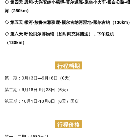
6日行程总览
◇ 第一天 全国各地到海拉尔集合
◇
第二天 海拉尔-深度穿越草原腹地-莫日格勒河-黑山头蒙古包
（200km）
◇
第三天 黑山头-访牧户-骑马-上护林白桦林-恩和俄罗斯族乡
（150km）
◇
第四天 恩和-大兴安岭小秘境-莫尔道嘎-乘坐小火车-根白公路-根
河（250km）
◇
第五天 根河-敖鲁古雅驯鹿-额尔古纳河湿地-额尔古纳（130km）
◇
第六天 呼伦贝尔博物馆（如时间充裕赠送），下午送机
（130km）