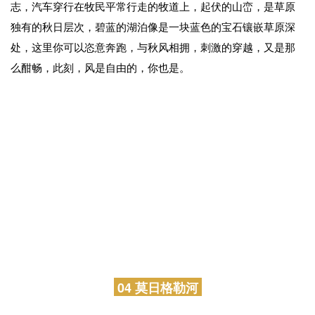
03 深度穿越草原腹地
从海拉尔出发，穿越陈巴尔虎草原腹地。
在草原深处，秋天把草原染成了一片金黄，路上随处可见的
成群的牛羊马，金黄的草垛和麦垛，成为草原秋天独有的标
志，汽车穿行在牧民平常行走的牧道上，起伏的山峦，是草原
独有的秋日层次，碧蓝的湖泊像是一块蓝色的宝石镶嵌草原深
处，这里你可以恣意奔跑，与秋风相拥，刺激的穿越，又是那
么酣畅，此刻，风是自由的，你也是。