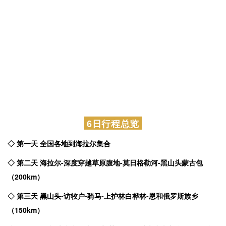
09、敖鲁古雅使鹿部落
巍巍大兴安，神秘的敖鲁古雅。敖鲁古雅是鄂温克族居住的部
落，也称驯鹿鄂温克人，也是“中国最后的狩猎部落”。金黄的树林
下，和驯鹿来个亲密接触吧。