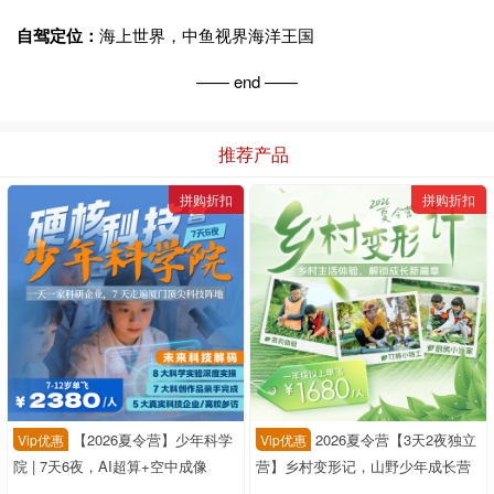
自驾定位：
海上世界，中鱼视界海洋王国
—— end ——
推荐产品
拼购折扣
拼购折扣
【2026夏令营】少年科学
2026夏令营【3天2夜独立
Vip优惠
Vip优惠
院 | 7天6夜，AI超算+空中成像
营】乡村变形记，山野少年成长营
+DNA实验——从“看见科学”到“成为