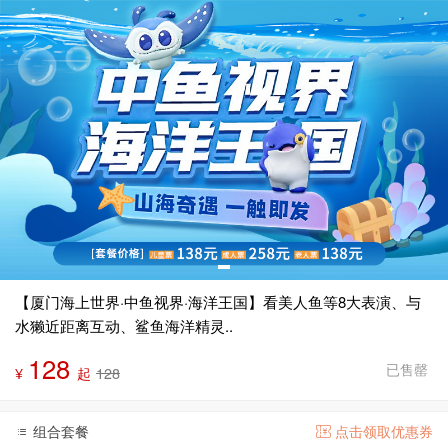
【厦门海上世界·中鱼视界·海洋王国】看美人鱼等8大表演、与
水獭近距离互动、鲨鱼海洋精灵..
128
已售罄
¥
起
128
组合套餐
点击领取优惠券