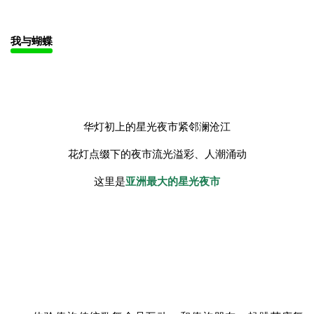
带你了解亚洲象
在大象观测站，寻找野象足迹，思考保护亚洲象，我们可以做
些什么？了解野象保护知识、趣闻，寻找野生亚洲象的神秘踪
迹。
当你踩过湿润的落叶，拨开婆娑的树影，每一处 “痕迹” 都是野