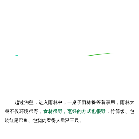
越过沟壑，进入雨林中，一桌子雨林餐等着享用，雨林大
餐不仅环境很野，
食材很野，烹饪的方式也很野
，竹筒饭、包
烧红尾巴鱼、包烧肉看得人垂涎三尺。