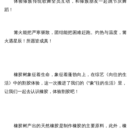
象留下的 “密码”，一起去探索吧！
蝴蝶是世界上最美丽的昆虫
但很多珍稀种类数量却在急剧减少
走进野象谷蝴蝶园
亲眼目睹蝴蝶翩翩的美景
感受古诗中“留连戏蝶时时舞”的美景