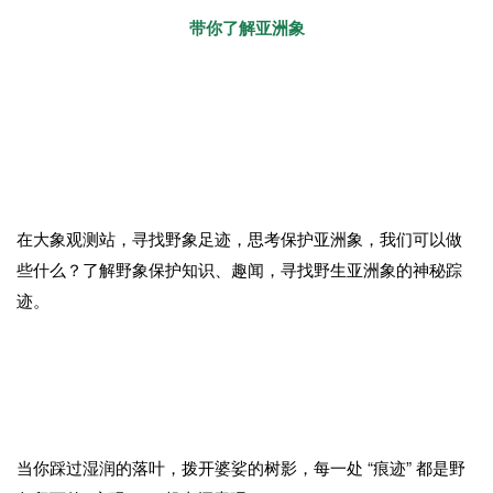
2020年3月，十几头野生亚洲象走出栖息地—
—云南西双版
纳，展开了神奇之旅。历经17个月1300公里，大象家族跨越大
半个云南，于今年8月回到了栖息地。
大象北迁南归的全过程，
诠释了人与自然和谐共生的云南智慧。