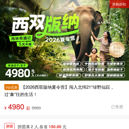
拼购折扣
【2026西双版纳夏令营】闯入北纬21°绿野仙踪，
Vip优惠
过“象”往的生活！
4980
已售罄
¥
起
5880
拼团满 2 人,各省
150.00
元
拼团