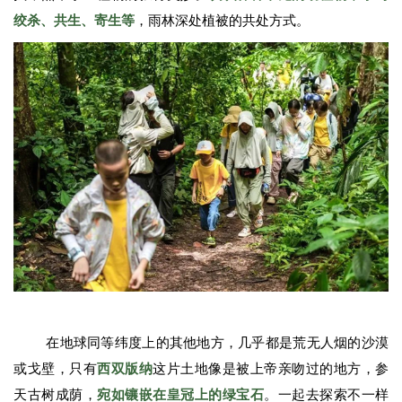
绞杀、共生、寄生等
，雨林深处植被的共处方式。
在地球同等纬度上的其他地方，几乎都是荒无人烟的沙漠
或戈壁，只有
西双版纳
这片土地像是被上帝亲吻过的地方，参
天古树成荫，
宛如镶嵌在皇冠上的绿宝石
。一起去探索不一样