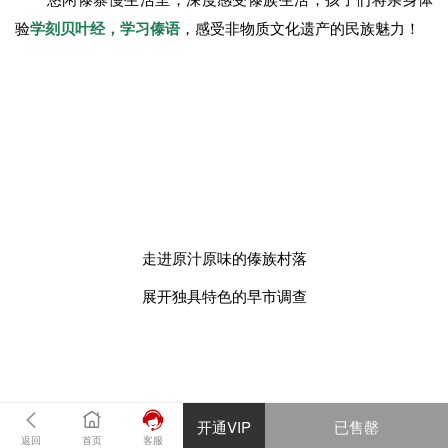
胶林还是可持续发展的热带森林生态系统，是无污染可再生的
自然资源
。
跳象脚鼓
象脚鼓多用攀枝花树或芒果树
，将其挖空树心，两头蒙上
牛皮做成，其中关键步骤是镂空鼓身，一起去了解象脚鼓吧！
开通VIP
已售罄
返回
首页
客服