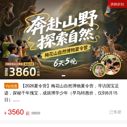
拼购折扣
【2026夏令营】梅花山自然博物夏令营，寻访国宝足
Vip优惠
迹，探秘千年瑰宝，成就博学少年（早鸟特惠价，仅到6月15
日）......
3560
已售罄
¥
起
3860